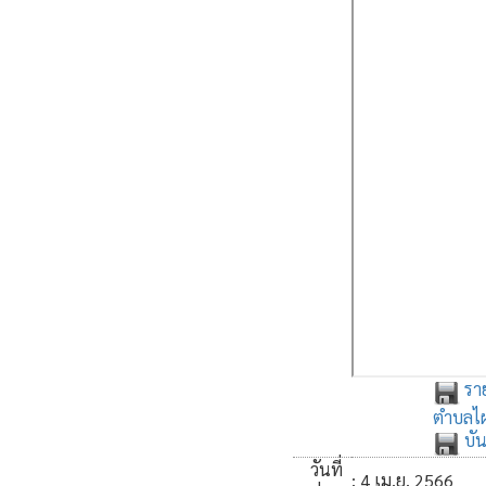
ราย
ตำบลไผ
บั
วันที่
: 4 เม.ย. 2566